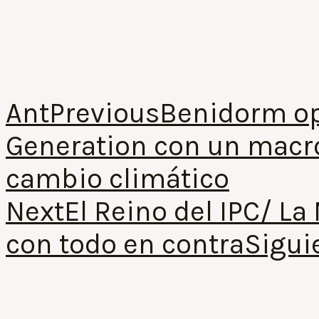
Ant
Previous
Benidorm op
Generation con un macro
cambio climático
Next
El Reino del IPC/ L
con todo en contra
Sigui