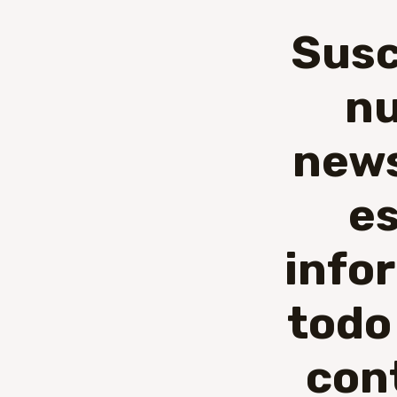
Susc
nu
news
e
info
todo
con