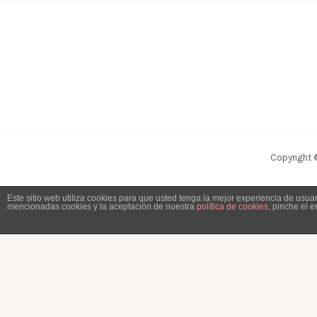
Copyright 
Este sitio web utiliza cookies para que usted tenga la mejor experiencia de usu
mencionadas cookies y la aceptación de nuestra
política de cookies
, pinche el 