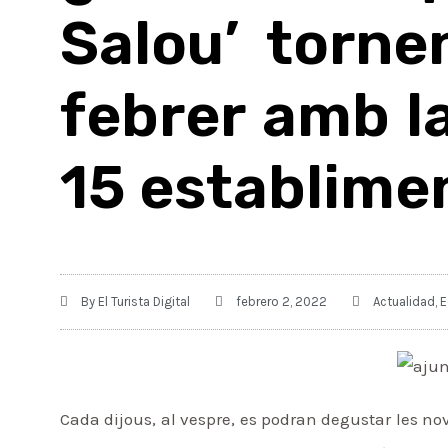
Salou’ torne
febrer amb la
15 establime
By
El Turista Digital
febrero 2, 2022
Actualidad
,
E
Cada dijous, al vespre, es podran degustar les 