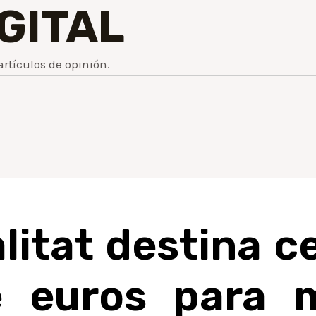
IGITAL
artículos de opinión.
litat destina c
e euros para m