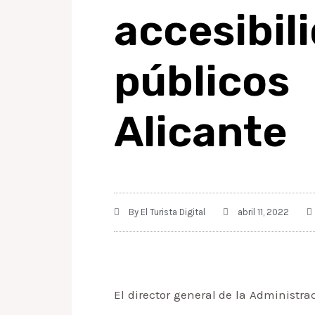
accesibi
público
Alicante
By
El Turista Digital
abril 11, 2022
El director general de la Administr