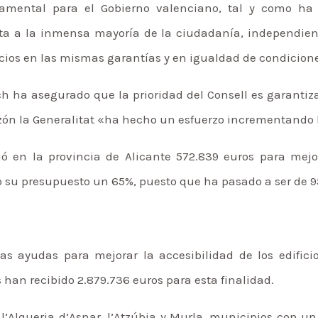
amental para el Gobierno valenciano, tal y como ha s
ita a la inmensa mayoría de la ciudadanía, independien
ficios en las mismas garantías y en igualdad de condicion
ch ha asegurado que la prioridad del Consell es garantiza
azón la Generalitat «ha hecho un esfuerzo incrementando
ió en la provincia de Alicante 572.839 euros para mejor
 su presupuesto un 65%, puesto que ha pasado a ser de 9
s ayudas para mejorar la accesibilidad de los edifici
 han recibido 2.879.736 euros para esta finalidad.
 l’Alqueria d’Asnar, l’Atzúbia y Murla, municipios con un