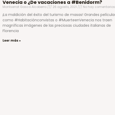
Venecia o ¿De vacaciones a #Benidorm?
Montserrat Gascó Alcoberro
26 agosto, 2021
No hay comentarios
¡La maldición del éxito del turismo de masas! Grandes película
como #Habitaciónconvistas o #MuerteenVenecia nos traen
magníficas imágenes de las preciosas ciudades italianas de
Florencia
Leer más »