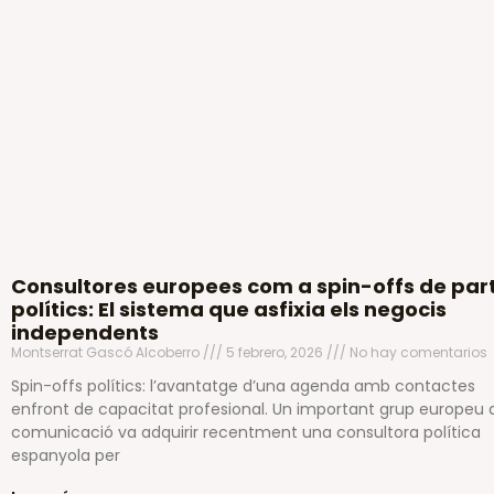
Consultores europees com a spin-offs de part
polítics: El sistema que asfixia els negocis
independents
Montserrat Gascó Alcoberro
5 febrero, 2026
No hay comentarios
Spin-offs polítics: l’avantatge d’una agenda amb contactes
enfront de capacitat profesional. Un important grup europeu 
comunicació va adquirir recentment una consultora política
espanyola per