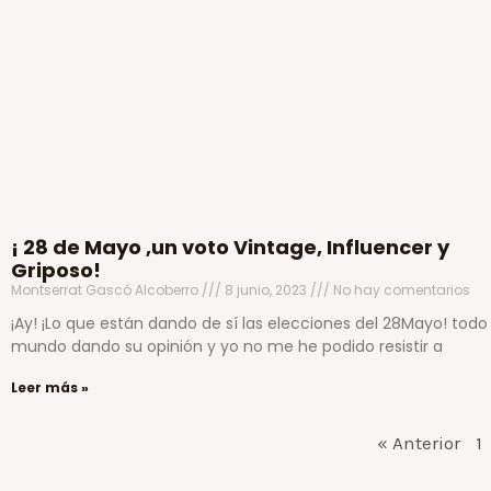
¡ 28 de Mayo ,un voto Vintage, Influencer y
Griposo!
Montserrat Gascó Alcoberro
8 junio, 2023
No hay comentarios
¡Ay! ¡Lo que están dando de sí las elecciones del 28Mayo! todo 
mundo dando su opinión y yo no me he podido resistir a
Leer más »
« Anterior
1