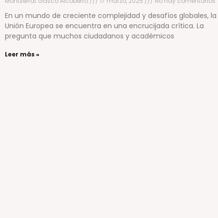
Montserrat Gascó Alcoberro
17 marzo, 2025
No hay comentarios
En un mundo de creciente complejidad y desafíos globales, la
Unión Europea se encuentra en una encrucijada crítica. La
pregunta que muchos ciudadanos y académicos
Leer más »