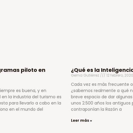
gramas piloto en
¿Qué es la Inteligenc
Gema Gutiérrez
12 febrero, 202
Cada vez es más frecuente oí
iempre es buena, y en
¿sabemos realmente a qué no
en la industria del turismo es
breve espacio de dar algunas 
ta para llevarlo a cabo en la
unos 2.500 años los antiguos 
cono en el mundo del
contraponían la Razón a
Leer más »