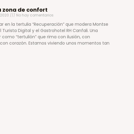
a zona de confort
, 2020
No hay comentarios
par en la tertulia “Recuperación” que modera Montse
Turista Digital y el Gastrohotel RH Canfali. Una
ir como “tertulión” que rima con ilusión, con
o, con corazón. Estamos viviendo unos momentos tan