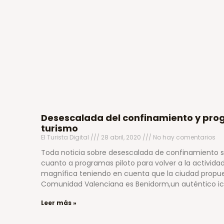
Desescalada del confinamiento y pro
turismo
El Turista Digital
28 abril, 2020
No hay comentarios
Toda noticia sobre desescalada de confinamiento s
cuanto a programas piloto para volver a la actividad 
magnífica teniendo en cuenta que la ciudad propues
Comunidad Valenciana es Benidorm,un auténtico i
Leer más »