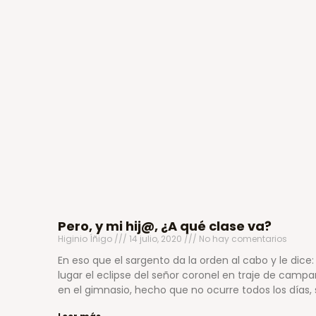
Pero, y mi hij@, ¿A qué clase va?
Higinio Íñigo
14 julio, 2020
No hay comentarios
En eso que el sargento da la orden al cabo y le dice
lugar el eclipse del señor coronel en traje de campañ
en el gimnasio, hecho que no ocurre todos los días, se