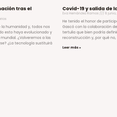
ación tras el
Covid-19 y salida de l
Eva Hernández Ramos
6 junio
rios
He tenido el honor de partici
e la humanidad y, todos nos
Gascó con la colaboración del 
do esto haya evolucionado y
tertulia que bien podría defin
mundial. ¿Volveremos a las
reconstrucción y, por qué n
se? ¿La tecnología sustituirá
Leer más »