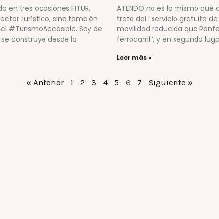
do en tres ocasiones FITUR,
ATENDO no es lo mismo que at
ctor turístico, sino también
trata del ‘ servicio gratuito 
el #TurismoAccesible. Soy de
movilidad reducida que Renfe 
 se construye desde la
ferrocarril.’, y en segundo lu
Leer más »
« Anterior
1
2
3
4
5
6
7
Siguiente »