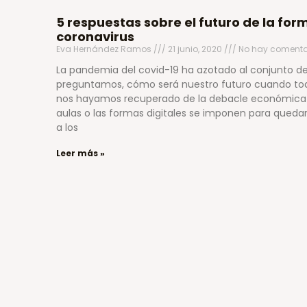
5 respuestas sobre el futuro de la form
coronavirus
Eva Hernández Ramos
21 junio, 2020
No hay comenta
La pandemia del covid-19 ha azotado al conjunto d
preguntamos, cómo será nuestro futuro cuando to
nos hayamos recuperado de la debacle económica 
aulas o las formas digitales se imponen para quedar
a los
Leer más »