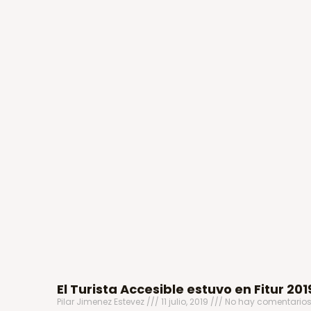
El Turista Accesible estuvo en Fitur 201
Pilar Jimenez Estevez
11 julio, 2019
No hay comentario