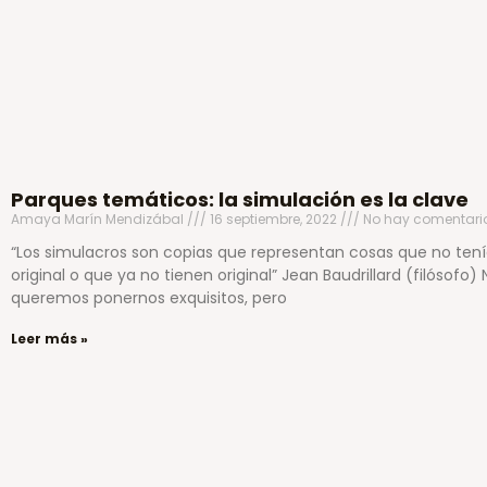
Parques temáticos: la simulación es la clave
Amaya Marín Mendizábal
16 septiembre, 2022
No hay comentari
“Los simulacros son copias que representan cosas que no ten
original o que ya no tienen original” Jean Baudrillard (filósofo) 
queremos ponernos exquisitos, pero
Leer más »