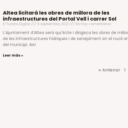
Altea licitarà les obres de millora de les
infraestructures del Portal Vell i carrer Sol
El Turista Digital
9 septiembre, 2021
No hay comentarios
L’Ajuntament d’Altea serà qui licite i dirigisca les obres de millo
de les infraestructures hídriques i de sanejament en el nucli a
del municipi. Així
Leer más »
« Anterior
1