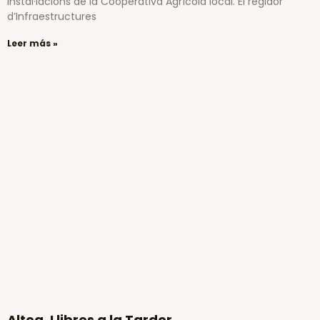
instal·lacions de la Cooperativa Agrícola local. El regidor
d’Infraestructures
Leer más »
Altea, Llibres a la Tardor