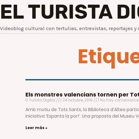
EL TURISTA D
Videoblog cultural con tertulias, entrevistas, reportajes y 
Etiqu
Els monstres valencians tornen per Tot
El Turista Digital
24 octubre, 2019
No hay comentarios
Amb motiu de Tots Sants, la Biblioteca d’Altea parti
iniciativa ‘Espanta la por!’. Una proposta del Museu 
Leer más »