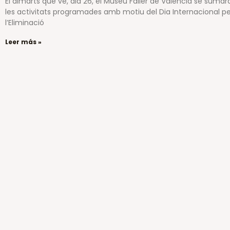
El dimarts que ve, dia 26, el Museu Faller de València se sumar
les activitats programades amb motiu del Dia Internacional pe
l’Eliminació
Leer más »