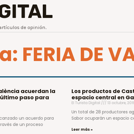
IGITAL
artículos de opinión.
ta: FERIA DE V
alència acuerdan la
Los productos de Cas
 último paso para
espacio central en G
El Turista Digital
13 octubre, 20
Un total de 28 productores a
alcanzado un acuerdo para
Sabor ocuparán un espacio ce
a través de un proceso
Leer más »