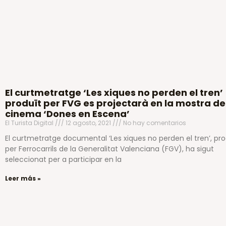
El curtmetratge ‘Les xiques no perden el tren’
produït per FVG es projectarà en la mostra de
cinema ‘Dones en Escena’
El Turista Digital
12 agosto, 2021
No hay comentarios
El curtmetratge documental ‘Les xiques no perden el tren’, pro
per Ferrocarrils de la Generalitat Valenciana (FGV), ha sigut
seleccionat per a participar en la
Leer más »