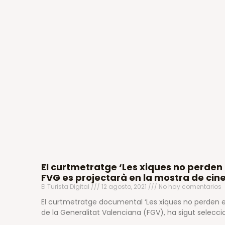
El curtmetratge ‘Les xiques no perden 
FVG es projectarà en la mostra de ci
El Turista Digital
12 agosto, 2021
No hay comentarios
El curtmetratge documental ‘Les xiques no perden el t
de la Generalitat Valenciana (FGV), ha sigut seleccio