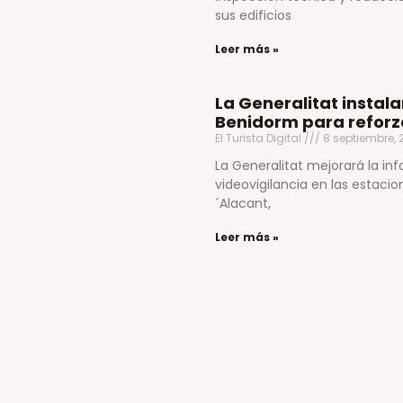
sus edificios
Leer más »
La Generalitat instal
Benidorm para reforz
El Turista Digital
8 septiembre,
La Generalitat mejorará la in
videovigilancia en las estac
´Alacant,
Leer más »