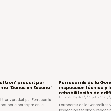
el tren’ produït per
Ferrocarrils de la Gen
nema ‘Dones en Escena’
inspección técnica y 
rehabilitación de edif
El Turista Digital
21 julio, 2021
ren’, produït per Ferrocarrils
nat per a participar en la
Ferrocarrils de la Generalitat
inspección técnica y redacció