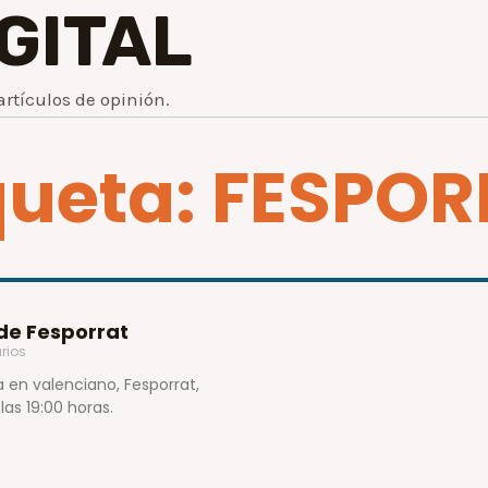
IGITAL
artículos de opinión.
queta: FESPO
 de Fesporrat
rios
 en valenciano, Fesporrat,
las 19:00 horas.