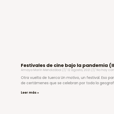
Festivales de cine bajo la pandemia (II
Amaya Marín Mendizábal
12 agosto, 2021
No hay com
Otra vuelta de tuerca Un motivo, un festival. Eso p
de certámenes que se celebran por toda la geograf
Leer más »