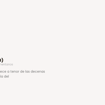
I)
entarios
arece a tenor de las decenas
ía del