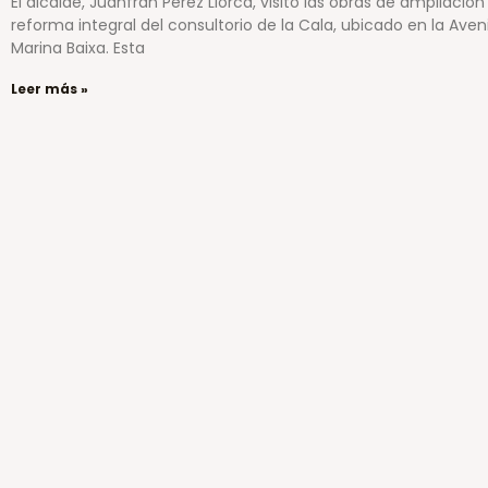
El alcalde, Juanfran Pérez Llorca, visitó las obras de ampliación
reforma integral del consultorio de la Cala, ubicado en la Aven
Marina Baixa. Esta
Leer más »