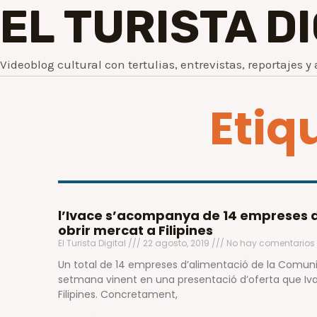
EL TURISTA D
Videoblog cultural con tertulias, entrevistas, reportajes y 
Etiq
l’Ivace s’acompanya de 14 empreses d
obrir mercat a Filipines
El Turista Digital
22 agosto, 2019
No hay comentarios
Un total de 14 empreses d’alimentació de la Comuni
setmana vinent en una presentació d’oferta que Iva
Filipines. Concretament,