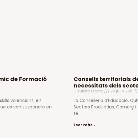
mic de Formació
Consells territorials 
necessitats dels sect
El Turista Digital
28 julio, 2021
kills valencians, els
La Conselleria d’Educació, Cult
que es van suspendre en
Sectors Productius, Comerç i T
té
Leer más »