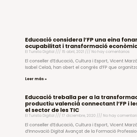
Educació considera l’FP una eina fon
ocupabilitat i transformació econòmica
El Turista Digital
15 abril, 2021
No hay comentarios
El conseller d’Educació, Cultura i Esport, Vicent Marzà,
Isabel Celaá, han obert el congrés d’FP que organitza
Leer más »
Educació treballa per a la transforma
productiu valencià connectant l’FP i l
el sector de les TIC
El Turista Digital
17 diciembre, 2020
No hay comentari
El conseller d’Educació, Cultura i Esport, Vicent Marzà
d’Innovació Digital Avançat de la Formació Professi