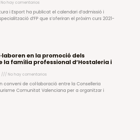
No hay comentarios
ura i Esport ha publicat el calendari d’admissió i
specialització d’FP que s’oferiran el pròxim curs 2021-
l·laboren en la promoció dels
la família professional d’Hostaleria i
1
No hay comentarios
un conveni de col·laboració entre la Conselleria
 Turisme Comunitat Valenciana per a organitzar i