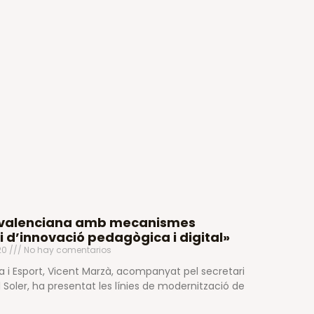
P valenciana amb mecanismes
i d’innovació pedagògica i digital»
20
No hay comentarios
ra i Esport, Vicent Marzà, acompanyat pel secretari
Soler, ha presentat les línies de modernització de