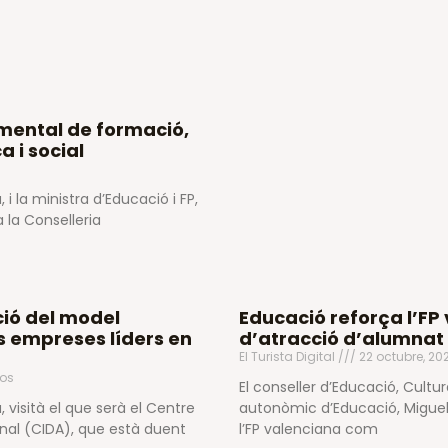
amental de formació,
 i social
 i la ministra d’Educació i FP,
 la Conselleria
ció del model
Educació reforça l’F
es empreses líders en
d’atracció d’alumnat 
El Turista Digital
22 octubre, 20
os
El conseller d’Educació, Cultu
, visità el que serà el Centre
autonòmic d’Educació, Miguel 
onal (CIDA), que està duent
l’FP valenciana com