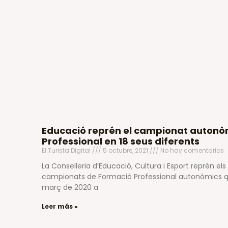
Educació reprén el campionat autonò
Professional en 18 seus diferents
El Turista Digital
5 octubre, 2021
No hay comentarios
La Conselleria d’Educació, Cultura i Esport reprén els s
campionats de Formació Professional autonòmics 
març de 2020 a
Leer más »