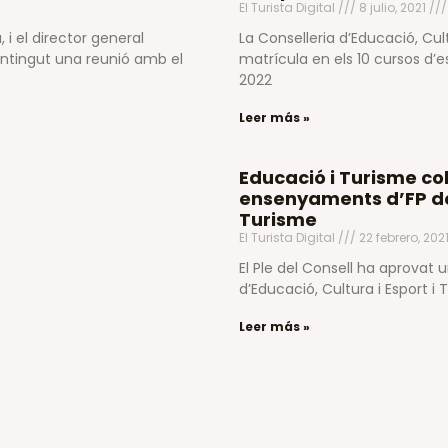
El Turista Digital
8 julio, 2021
, i el director general
La Conselleria d’Educació, Cult
antingut una reunió amb el
matrícula en els 10 cursos d’e
2022
Leer más »
Educació i Turisme co
ensenyaments d’FP de 
Turisme
El Turista Digital
22 febrero, 202
El Ple del Consell ha aprovat 
d’Educació, Cultura i Esport i
Leer más »