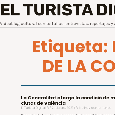
EL TURISTA D
Videoblog cultural con tertulias, entrevistas, reportajes y 
Etiqueta:
DE LA C
La Generalitat atorga la condició de mu
ciutat de València
El Turista Digital
2 febrero, 2021
No hay comentarios