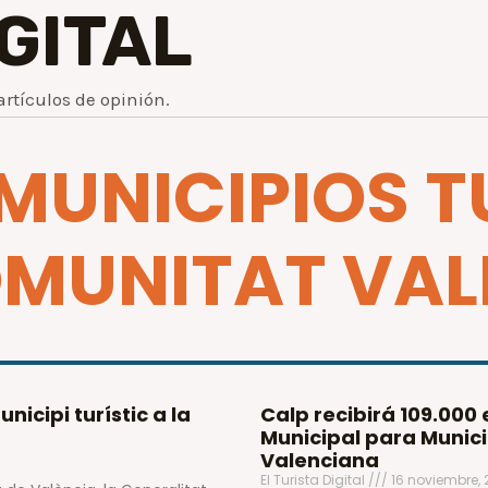
IGITAL
artículos de opinión.
 MUNICIPIOS 
OMUNITAT VA
nicipi turístic a la
Calp recibirá 109.000
Municipal para Munici
Valenciana
El Turista Digital
16 noviembre,