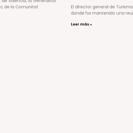
 de València, la Generalitat
tic de la Comunitat
El director general de Turism
donde ha mantenido una reuni
Leer más »