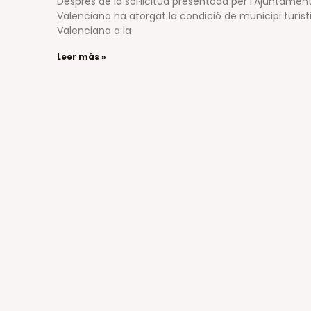
Després de la sol·licitud presentada per l’Ajuntament
Valenciana ha atorgat la condició de municipi turís
Valenciana a la
Leer más »