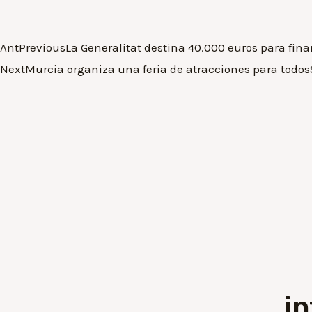
Ant
Previous
La Generalitat destina 40.000 euros para fin
Next
Murcia organiza una feria de atracciones para todos
i