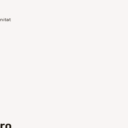
nitat
ro