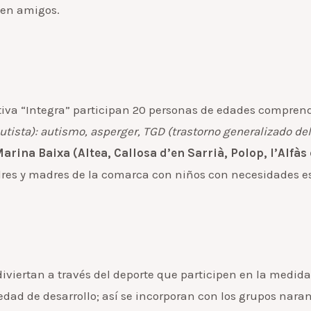
nen amigos.
tiva “Integra” participan 20 personas de edades comprendi
utista): autismo, asperger, TGD (trastorno generalizado del
arina Baixa (Altea, Callosa d’en Sarrià, Polop, l’Alfàs 
dres y madres de la comarca con niños con necesidades e
 diviertan a través del deporte que participen en la medid
d de desarrollo; así se incorporan con los grupos naranja