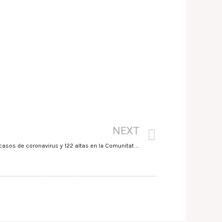
NEXT
3Abril2021/Sanidad registra 212 nuevos casos de coronavirus y 122 altas en la Comunitat Valenciana