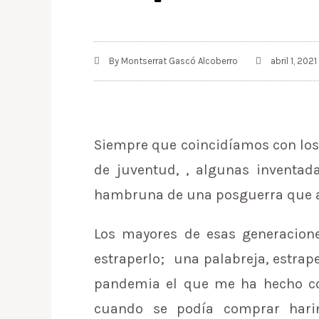
By
Montserrat Gascó Alcoberro
abril 1, 2021
Siempre que coincidíamos con los 
de juventud, , algunas inventad
hambruna de una posguerra que a
Los mayores de esas generacion
estraperlo; una palabreja, estrap
pandemia el que me ha hecho co
cuando se podía comprar hari