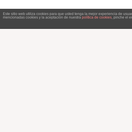
Este sitio web utiliza cookies para que usted tenga la mejor experiencia de usu
mencionadas cookies y la aceptación de nuestra
política de cookies
, pinche el 