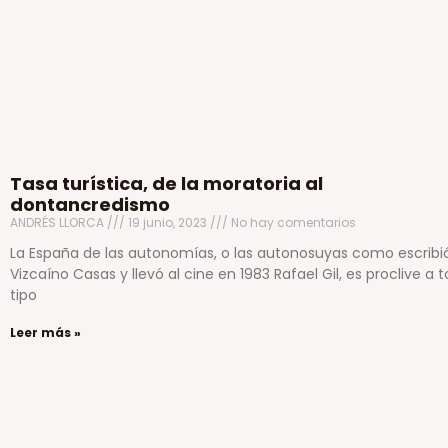
Tasa turística, de la moratoria al
dontancredismo
ANDRÉS LLORCA
19 junio, 2023
No hay comentarios
La España de las autonomías, o las autonosuyas como escribi
Vizcaíno Casas y llevó al cine en 1983 Rafael Gil, es proclive a 
tipo
Leer más »