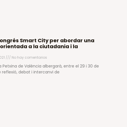
I Congrés Smart City per abordar una
orientada a la ciutadania i la
2021
No hay comentarios
a Petxina de València albergarà, entre el 29 i 30 de
reflexió, debat i intercanvi de