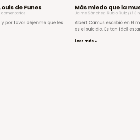
Louis de Funes
Más miedo que la mu
 comentarios
Jaime Sánchez-Rubio Ruíz
3 n
, y por favor déjenme que les
Albert Camus escribió en El mi
es el suicidio. Es tan fácil es
Leer más »