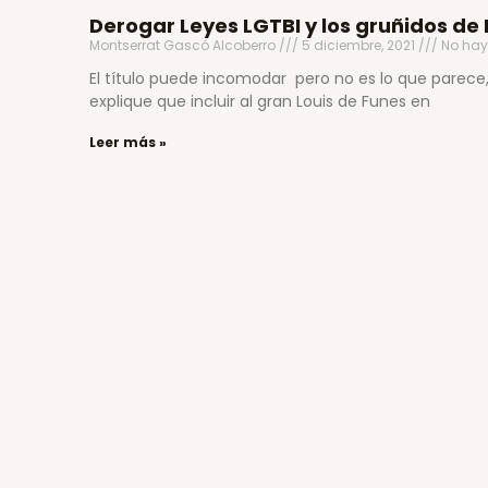
Derogar Leyes LGTBI y los gruñidos de 
Montserrat Gascó Alcoberro
5 diciembre, 2021
No hay
El título puede incomodar pero no es lo que parece
explique que incluir al gran Louis de Funes en
Leer más »