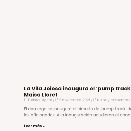
La Vila Joiosa inaugura el ‘pump track
Maisa Lloret
El Turista Digital
2 noviembre, 2021
No hay comentari
El domingo se inauguró el circuito de ‘pump track’ de
los aficionados. A la inauguración acudieron el conc
Leer más »