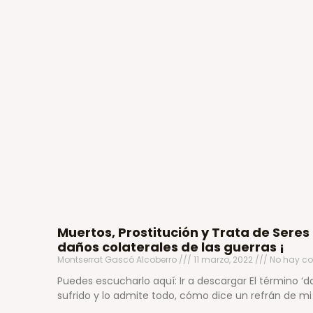
Muertos, Prostitución y Trata de Sere
daños colaterales de las guerras ¡
Montserrat Gascó Alcoberro
11 marzo, 2022
No hay co
Puedes escucharlo aquí: Ir a descargar El término ‘
sufrido y lo admite todo, cómo dice un refrán de mi t