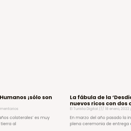
s Humanos ¡sólo son
La fábula de la ‘Desdi
nuevos ricos con dos 
mentarios
El Turista Digital
18 enero, 2022
daños colaterales’ es muy
En marzo del año pasado la i
ierra al
plena ceremonia de entrega de