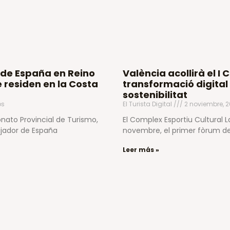
 de España en Reino
València acollirà el 
 residen en la Costa
transformació digital 
sostenibilitat
os
El Turista Digital
2 noviembre, 
onato Provincial de Turismo,
El Complex Esportiu Cultural L
ajador de España
novembre, el primer fòrum de 
Leer más »