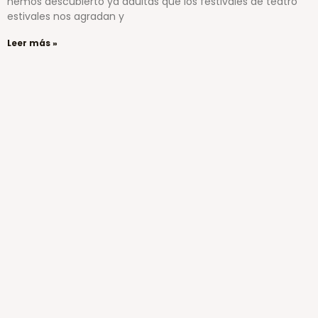
hemos descubierto ya adultas que los festivales de teatro
estivales nos agradan y
Leer más »