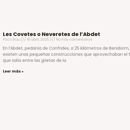
Les Covetes o Neveretes de l’Abdet
Paco Bou
16 abril, 2025
No hay comentarios
En l’Abdet, pedanía de Confrides, a 25 kilómetros de Benidorm,
existen unas pequeñas construcciones que aprovechaban el f
que salía entre las grietas de la
Leer más »