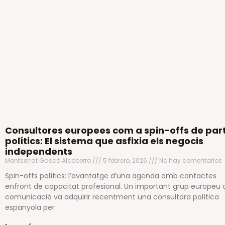
Consultores europees com a spin-offs de part
polítics: El sistema que asfixia els negocis
independents
Montserrat Gascó Alcoberro
5 febrero, 2026
No hay comentarios
Spin-offs polítics: l’avantatge d’una agenda amb contactes
enfront de capacitat profesional. Un important grup europeu 
comunicació va adquirir recentment una consultora política
espanyola per