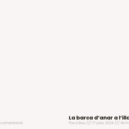
La barca d’anar a l’ill
 comentarios
Paco Bou
17 julio, 2024
No h