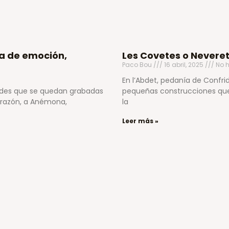
a de emoción,
Les Covetes o Neveret
Paco Bou
16 abril, 2025
No h
En l’Abdet, pedanía de Confri
rdes que se quedan grabadas
pequeñas construcciones que 
orazón, a Anémona,
la
Leer más »