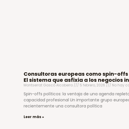
Consultoras europeas como spin-offs d
El sistema que asfixia a los negocios 
Montserrat Gascó Alcoberro
5 febrero, 2026
No hay c
Spin-offs políticos: la ventaja de una agenda reple
capacidad profesional Un importante grupo europe
recientemente una consultora política
Leer más »