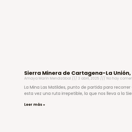
Sierra Minera de Cartagena-La Unión,
Amaya Marín Mendizábal
3 abril, 2025
No hay comen
La Mina Las Matildes, punto de partida para recorrer
esta vez una ruta irrepetible, la que nos lleva a la Sie
Leer más »