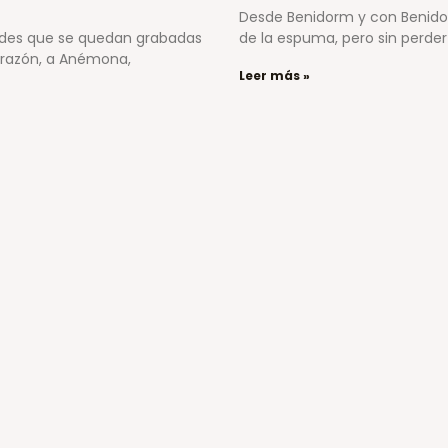
Desde Benidorm y con Benidorm
rdes que se quedan grabadas
de la espuma, pero sin perder 
orazón, a Anémona,
Leer más »