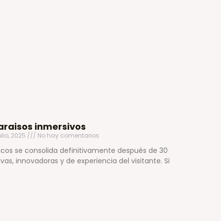
araisos inmersivos
ulio, 2025
No hay comentarios
icos se consolida definitivamente después de 30
as, innovadoras y de experiencia del visitante. Si