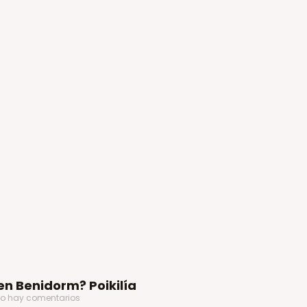
 en Benidorm? Poikilía
o hay comentarios