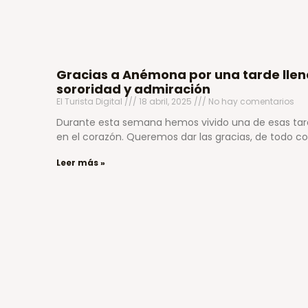
Gracias a Anémona por una tarde llen
sororidad y admiración
El Turista Digital
18 abril, 2025
No hay comentarios
Durante esta semana hemos vivido una de esas ta
en el corazón. Queremos dar las gracias, de todo c
Leer más »