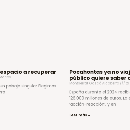
 espacio a recuperar
Pocahontas ya no viaj
público quiere sabe
tarios
Montserrat Gascó Alcoberro
21
 un paisaje singular Elegimos
rra
España durante el 2024 recibi
126.000 millones de euros. La
‘acción-reacción’, y en
Leer más »