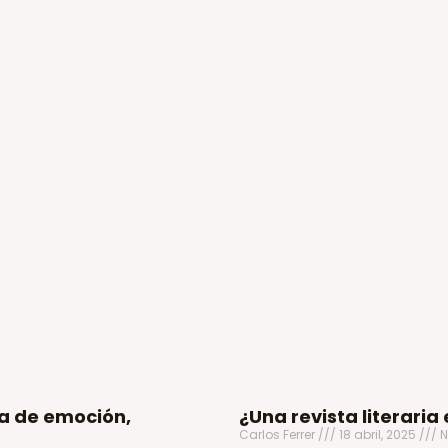
a de emoción,
¿Una revista literaria
Carlos Ferrer
18 abril, 2025
N