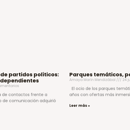
e partidos políticos:
Parques temáticos, p
independientes
Amaya Marín Mendizábal
24 j
omentarios
El ocio de los parques temát
ta de contactos frente a
años con ofertas más inmersiv
o de comunicación adquirió
Leer más »