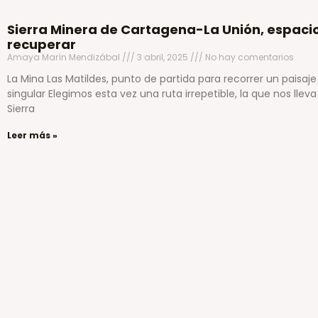
Sierra Minera de Cartagena-La Unión, espaci
recuperar
Amaya Marín Mendizábal
3 abril, 2025
No hay comentarios
La Mina Las Matildes, punto de partida para recorrer un paisaje
singular Elegimos esta vez una ruta irrepetible, la que nos lleva
Sierra
Leer más »