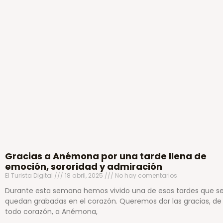
Gracias a Anémona por una tarde llena de
emoción, sororidad y admiración
El Turista Digital
18 abril, 2025
No hay comentarios
Durante esta semana hemos vivido una de esas tardes que s
quedan grabadas en el corazón. Queremos dar las gracias, de
todo corazón, a Anémona,