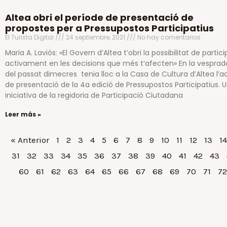
Altea obri el període de presentació de
propostes per a Pressupostos Participatius
El Turista Digital
24 septiembre, 2021
No hay comentarios
Maria A. Laviós: «El Govern d’Altea t’obri la possibilitat de partici
activament en les decisions que més t’afecten» En la vesprad
del passat dimecres tenia lloc a la Casa de Cultura d’Altea l’a
de presentació de la 4a edició de Pressupostos Participatius. 
iniciativa de la regidoria de Participació Ciutadana
Leer más »
« Anterior
1
2
3
4
5
6
7
8
9
10
11
12
13
14
31
32
33
34
35
36
37
38
39
40
41
42
43
60
61
62
63
64
65
66
67
68
69
70
71
72