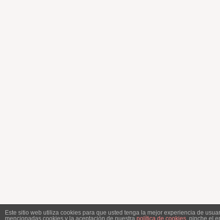
Este sitio web utiliza cookies para que usted tenga la mejor experiencia de usu
mencionadas cookies y la aceptación de nuestra
política de cookies
, pinche el 