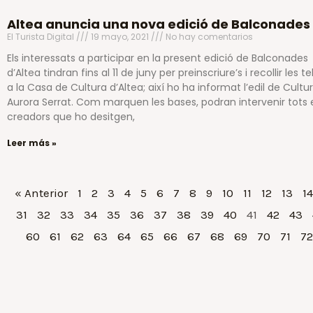
Altea anuncia una nova edició de Balconades
El Turista Digital
19 mayo, 2021
No hay comentarios
Els interessats a participar en la present edició de Balconades
d’Altea tindran fins al 11 de juny per preinscriure’s i recollir les te
a la Casa de Cultura d’Altea; així ho ha informat l’edil de Cultur
Aurora Serrat. Com marquen les bases, podran intervenir tots 
creadors que ho desitgen,
Leer más »
« Anterior
1
2
3
4
5
6
7
8
9
10
11
12
13
14
31
32
33
34
35
36
37
38
39
40
41
42
43
60
61
62
63
64
65
66
67
68
69
70
71
72