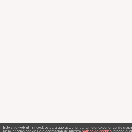
Este sitio web utiliza cookies para que usted tenga la mejor experiencia de usu
mencionadas cookies y la aceptación de nuestra
política de cookies
, pinche el 