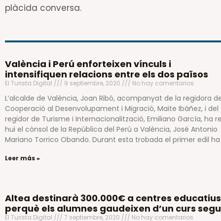
plàcida conversa.
València i Perú enforteixen vínculs i
intensifiquen relacions entre els dos països
El Turista Digital
9 septiembre, 2020
No hay comentarios
L’alcalde de València, Joan Ribó, acompanyat de la regidora d
Cooperació al Desenvolupament i Migració, Maite Ibáñez, i del
regidor de Turisme i Internacionalització, Emiliano García, ha r
hui el cònsol de la República del Perú a València, José Antonio
Mariano Torrico Obando. Durant esta trobada el primer edil ha
Leer más »
Altea destinarà 300.000€ a centres educatius
perquè els alumnes gaudeixen d’un curs segu
El Turista Digital
7 septiembre, 2020
No hay comentarios