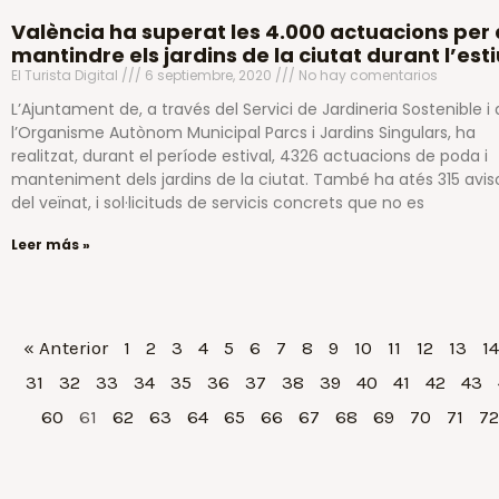
València ha superat les 4.000 actuacions per 
mantindre els jardins de la ciutat durant l’esti
El Turista Digital
6 septiembre, 2020
No hay comentarios
L’Ajuntament de, a través del Servici de Jardineria Sostenible i
l’Organisme Autònom Municipal Parcs i Jardins Singulars, ha
realitzat, durant el període estival, 4326 actuacions de poda i
manteniment dels jardins de la ciutat. També ha atés 315 avis
del veïnat, i sol·licituds de servicis concrets que no es
Leer más »
« Anterior
1
2
3
4
5
6
7
8
9
10
11
12
13
14
31
32
33
34
35
36
37
38
39
40
41
42
43
60
61
62
63
64
65
66
67
68
69
70
71
72