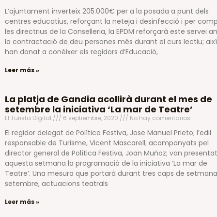
L’ajuntament inverteix 205.000€ per a la posada a punt dels
centres educatius, reforçant la neteja i desinfecció i per compl
les directrius de la Conselleria, la EPDM reforçarà este servei 
la contractació de deu persones més durant el curs lectiu; aix
han donat a conèixer els regidors d’Educació,
Leer más »
La platja de Gandia acollirà durant el mes de
setembre la iniciativa ‘La mar de Teatre’
El Turista Digital
6 septiembre, 2020
No hay comentarios
El regidor delegat de Política Festiva, Jose Manuel Prieto; l’edil
responsable de Turisme, Vicent Mascarell; acompanyats pel
director general de Política Festiva, Joan Muñoz; van presenta
aquesta setmana la programació de la iniciativa ‘La mar de
Teatre’. Una mesura que portarà durant tres caps de setman
setembre, actuacions teatrals
Leer más »