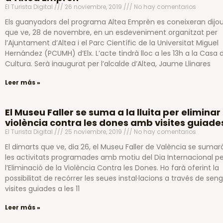
El Turista Digital
26 noviembre, 2019
No hay comentarios
Els guanyadors del programa Altea Emprèn es coneixeran dijo
que ve, 28 de novembre, en un esdeveniment organitzat per
l’Ajuntament d’Altea i el Parc Científic de la Universitat Miguel
Hernández (PCUMH) d’Elx. L’acte tindrà lloc a les 13h a la Casa 
Cultura. Serà inaugurat per l’alcalde d’Altea, Jaume Llinares
Leer más »
El Museu Faller se suma a la lluita per eliminar 
violència contra les dones amb visites guiade
El Turista Digital
25 noviembre, 2019
No hay comentarios
El dimarts que ve, dia 26, el Museu Faller de València se sumar
les activitats programades amb motiu del Dia Internacional pe
l’Eliminació de la Violència Contra les Dones. Ho farà oferint la
possibilitat de recórrer les seues instal·lacions a través de seng
visites guiades a les 11
Leer más »