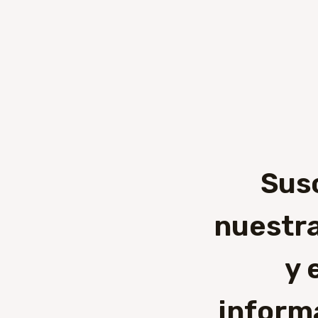
Sus
nuestra
y 
inform