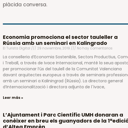
plàcida conversa.
Economia promociona el sector tauleller a
Rússia amb un seminari en Kalingrado
El Turista Digital
29 noviembre, 2019
No hay comentarios
La conselleria d’Economia Sostenible, Sectors Productius, Com
i Treball, a través de Ivace Internacional, manté la seua apost
per promocionar l’ús del taulell de la Comunitat Valenciana
davant arquitectes europeus a través de seminaris profession
amb un seminari a Kaliningrad (Rússia). La directora general
d’Internacionalització i directora adjunta de l´Ivace,
Leer más »
L’Ajuntament i Parc Científic UMH donaran a
conèixer en breu els guanyadors de la 1ªedici
d’Altea Emprèn