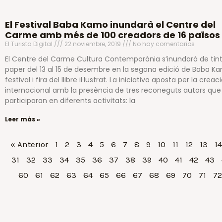
El Festival Baba Kamo inundarà el Centre del
Carme amb més de 100 creadors de 16 països
El Turista Digital
22 noviembre, 2019
No hay comentarios
El Centre del Carme Cultura Contemporània s’inundarà de tint
paper del 13 al 15 de desembre en la segona edició de Baba K
festival i fira del llibre il·lustrat. La iniciativa aposta per la creac
internacional amb la presència de tres reconeguts autors que
participaran en diferents activitats: la
Leer más »
« Anterior
1
2
3
4
5
6
7
8
9
10
11
12
13
14
31
32
33
34
35
36
37
38
39
40
41
42
43
60
61
62
63
64
65
66
67
68
69
70
71
72