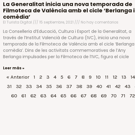
La Generalitat inicia una nova temporada de
Filmoteca de València amb el cicle ‘Berlanga i
comèdia’
El Turista Digital
15 septiembre, 2021
No hay comentarios
La Conselleria d’Educació, Cultura i Esport de la Generalitat, a
través de l’Institut Valencià de Cultura (IVC), inicia una nova
temporada de la Filmoteca de València amb el cicle ‘Berlanga i
comèdia’. Dins de les activitats commemoratives de l’Any
Berlanga impulsades per la Filmoteca de l’IVC, figura el cicle
Leer más »
« Anterior
1
2
3
4
5
6
7
8
9
10
11
12
13
14
31
32
33
34
35
36
37
38
39
40
41
42
43
60
61
62
63
64
65
66
67
68
69
70
71
72