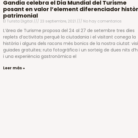
Gandia celebra el Dia Mundial del Turisme
posant en valor l’element diferenciador històri
patrimonial
El Turista Digital
23 septiembre, 2021
No hay comentarios
L’àrea de Turisme proposa del 24 al 27 de setembre tres dies
replets d’activitats perquè la ciutadania i el visitant conega la
història i alguns dels racons més bonics de la nostra ciutat: vis
guiades gratuïtes; ruta fotogràfica i un sorteig de dues nits d’h
i una experiència gastronòmica el
Leer más »