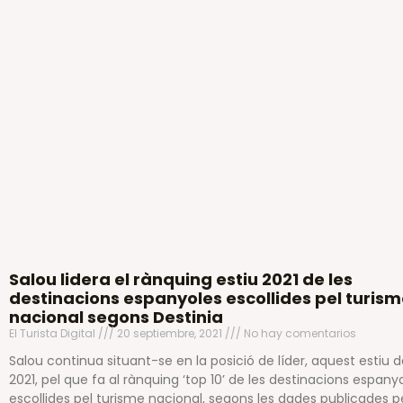
Salou lidera el rànquing estiu 2021 de les
destinacions espanyoles escollides pel turis
nacional segons Destinia
El Turista Digital
20 septiembre, 2021
No hay comentarios
Salou continua situant-se en la posició de líder, aquest estiu 
2021, pel que fa al rànquing ‘top 10’ de les destinacions espany
escollides pel turisme nacional, segons les dades publicades pe