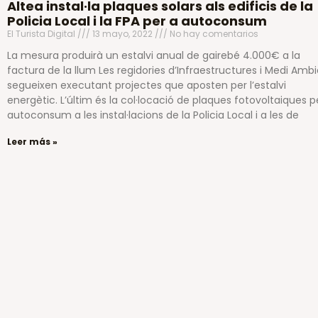
Altea instal·la plaques solars als edificis de la
Policia Local i la FPA per a autoconsum
El Turista Digital
13 mayo, 2022
No hay comentarios
La mesura produirà un estalvi anual de gairebé 4.000€ a la
factura de la llum Les regidories d’Infraestructures i Medi Amb
segueixen executant projectes que aposten per l’estalvi
energètic. L’últim és la col·locació de plaques fotovoltaiques p
autoconsum a les instal·lacions de la Policia Local i a les de
Leer más »