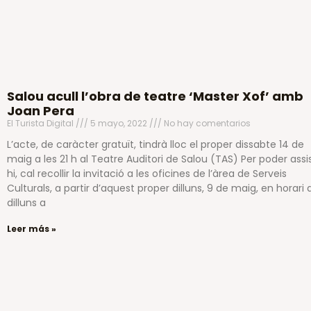
Salou acull l’obra de teatre ‘Master Xof’ amb
Joan Pera
El Turista Digital
5 mayo, 2022
No hay comentarios
L’acte, de caràcter gratuït, tindrà lloc el proper dissabte 14 de
maig a les 21 h al Teatre Auditori de Salou (TAS) Per poder assis
hi, cal recollir la invitació a les oficines de l’àrea de Serveis
Culturals, a partir d’aquest proper dilluns, 9 de maig, en horari 
dilluns a
Leer más »