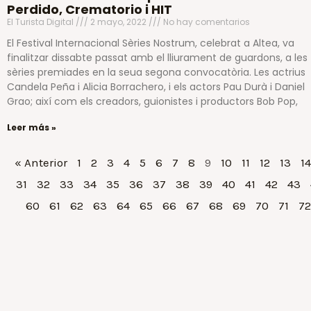
Perdido, Crematorio i HIT
El Turista Digital
2 mayo, 2022
No hay comentarios
El Festival Internacional Sèries Nostrum, celebrat a Altea, va
finalitzar dissabte passat amb el lliurament de guardons, a les
sèries premiades en la seua segona convocatòria. Les actrius
Candela Peña i Alicia Borrachero, i els actors Pau Durà i Daniel
Grao; així com els creadors, guionistes i productors Bob Pop,
Leer más »
« Anterior
1
2
3
4
5
6
7
8
9
10
11
12
13
14
31
32
33
34
35
36
37
38
39
40
41
42
43
60
61
62
63
64
65
66
67
68
69
70
71
72