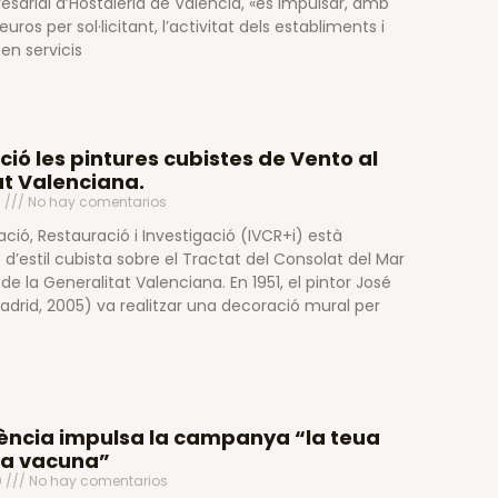
sarial d’Hostaleria de València, «és impulsar, amb
os per sol·licitant, l’activitat dels establiments i
en servicis
ió les pintures cubistes de Vento al
at Valenciana.
0
No hay comentarios
ació, Restauració i Investigació (IVCR+i) està
 d’estil cubista sobre el Tractat del Consolat del Mar
de la Generalitat Valenciana. En 1951, el pintor José
Madrid, 2005) va realitzar una decoració mural per
lència impulsa la campanya “la teua
ra vacuna”
0
No hay comentarios