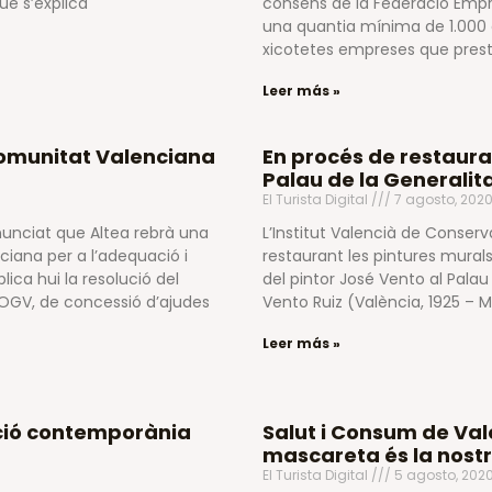
ue s’explica
consens de la Federació Empre
una quantia mínima de 1.000 eur
xicotetes empreses que prest
Leer más »
Comunitat Valenciana
En procés de restaurac
Palau de la Generalit
El Turista Digital
7 agosto, 202
nunciat que Altea rebrà una
L’Institut Valencià de Conserv
ana per a l’adequació i
restaurant les pintures murals
lica hui la resolució del
del pintor José Vento al Palau 
OGV, de concessió d’ajudes
Vento Ruiz (València, 1925 – 
Leer más »
ació contemporània
Salut i Consum de Va
mascareta és la nost
El Turista Digital
5 agosto, 202