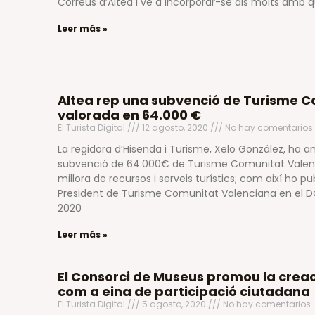
Correus d’Altea i ve a incorporar-se als molts amb q
Leer más »
Altea rep una subvenció de Turisme 
valorada en 64.000 €
El Turista Digital
12 agosto, 2020
No hay comentarios
La regidora d’Hisenda i Turisme, Xelo González, ha a
subvenció de 64.000€ de Turisme Comunitat Valenci
millora de recursos i serveis turístics; com així ho pub
President de Turisme Comunitat Valenciana en el D
2020
Leer más »
El Consorci de Museus promou la cre
com a eina de participació ciutadana
El Turista Digital
5 agosto, 2020
No hay comentarios