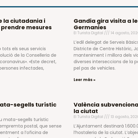
e la ciutadania i
Gandia gira visita a l
de prendre mesures
Germanies
El Turista Digital
14 agosto, 20
L’edil delegat de Serveis Bàsic
tots els seus servicis
Districte de Centre Històric, 
olució de la Conselleria de
manteniment i millora dels vi
coronavirus». «Este decret,
diverses interseccions de la
persones infectades,
pel pas de vehicles.
Leer más »
ata-segells turístic
València subvenciona l
la ciutat
El Turista Digital
13 agosto, 20
ou mata-segells turístic
 empremta postal, que sense
L’Ajuntament destinarà 1.600.
nentment a l’oficina de
l’hostaleria de la ciutat. L’ob