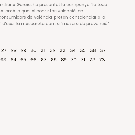
 Emiliano García, ha presentat la campanya ‘La teua
’ amb la qual el consistori valencià, en
Consumidors de València, pretén conscienciar a la
a” d’usar la mascareta com a “mesura de prevenció”
27
28
29
30
31
32
33
34
35
36
37
63
64
65
66
67
68
69
70
71
72
73