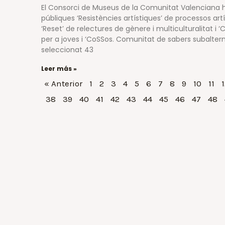
El Consorci de Museus de la Comunitat Valenciana h
públiques ‘Resistències artístiques’ de processos art
‘Reset’ de relectures de gènere i multiculturalitat i 
per a joves i ‘CoSSos. Comunitat de sabers subalterns
seleccionat 43
Leer más »
« Anterior
1
2
3
4
5
6
7
8
9
10
11
1
38
39
40
41
42
43
44
45
46
47
48