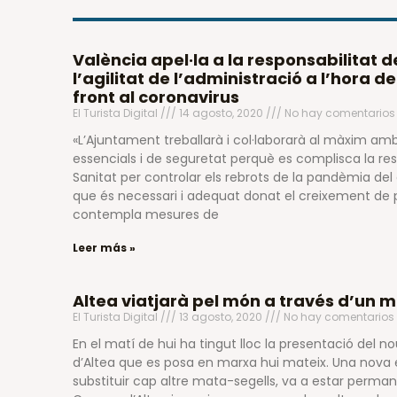
València apel·la a la responsabilitat d
l’agilitat de l’administració a l’hora 
front al coronavirus
El Turista Digital
14 agosto, 2020
No hay comentarios
«L’Ajuntament treballarà i col·laborarà al màxim amb 
essencials i de seguretat perquè es complisca la res
Sanitat per controlar els rebrots de la pandèmia del 
que és necessari i adequat donat el creixement de 
contempla mesures de
Leer más »
Altea viatjarà pel món a través d’un m
El Turista Digital
13 agosto, 2020
No hay comentarios
En el matí de hui ha tingut lloc la presentació del n
d’Altea que es posa en marxa hui mateix. Una nova
substituir cap altre mata-segells, va a estar perma