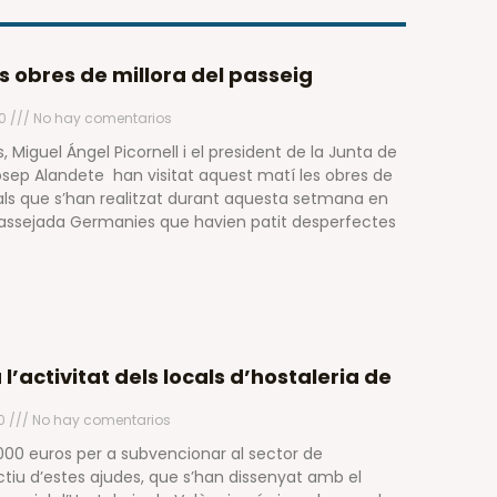
es obres de millora del passeig
20
No hay comentarios
s, Miguel Ángel Picornell i el president de la Junta de
Josep Alandete han visitat aquest matí les obres de
als que s’han realitzat durant aquesta setmana en
 passejada Germanies que havien patit desperfectes
’activitat dels locals d’hostaleria de
20
No hay comentarios
000 euros per a subvencionar al sector de
jectiu d’estes ajudes, que s’han dissenyat amb el