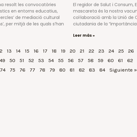
a resolt les convocatòries
El regidor de Salut i Consum,
ístics en entorns educatius,
mascareta és la nostra vacuna
‘Cercles’ de mediació cultural
col·laboració amb la Unió de 
’, per mitjà de les quals s’han
ciutadania de la “importànci
Leer más »
2
13
14
15
16
17
18
19
20
21
22
23
24
25
26
49
50
51
52
53
54
55
56
57
58
59
60
61
62
74
75
76
77
78
79
80
81
82
83
84
Siguiente »