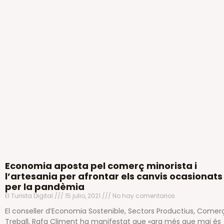
Economia aposta pel comerç minorista i
l’artesania per afrontar els canvis ocasionats
per la pandèmia
El Turista Digital
15 julio, 2021
No hay comentarios
El conseller d’Economia Sostenible, Sectors Productius, Comerç
Treball, Rafa Climent ha manifestat que «ara més que mai és