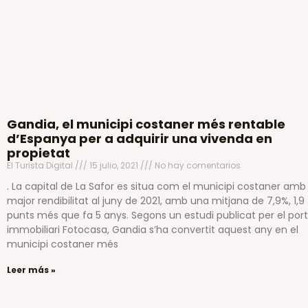
Gandia, el municipi costaner més rentable
d’Espanya per a adquirir una vivenda en
propietat
El Turista Digital
15 julio, 2021
No hay comentarios
. La capital de La Safor es situa com el municipi costaner amb
major rendibilitat al juny de 2021, amb una mitjana de 7,9%, 1,9
punts més que fa 5 anys. Segons un estudi publicat per el port
immobiliari Fotocasa, Gandia s’ha convertit aquest any en el
municipi costaner més
Leer más »