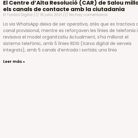
El Centre d’Alta Resolució (CAR) de Salou mill
els canals de contacte amb la ciutadania
El Turista Digital
16 julio, 2021
No hay comentarios
La via WhatsApp deixa de ser operativa, atès que es tractava 
canal provisional, mentre es reforçaven les línies de telefonia i
revisava el model organitzatiu Actualment, s’ha millorat el
sistema telefònic, amb 5 línies RDSI (Xarxa digital de serveis
integrats), amb 5 canals d’entrada i sortida; una línia
Leer más »