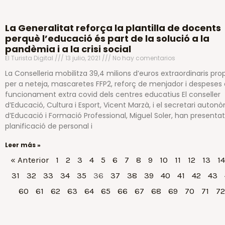
La Generalitat reforça la plantilla de docents
perquè l’educació és part de la solució a la
pandèmia i a la crisi social
El Turista Digital
13 julio, 2021
No hay comentarios
La Conselleria mobilitza 39,4 milions d’euros extraordinaris prop
per a neteja, mascaretes FFP2, reforç de menjador i despeses
funcionament extra covid dels centres educatius El conseller
d’Educació, Cultura i Esport, Vicent Marzà, i el secretari auton
d’Educació i Formació Professional, Miguel Soler, han presentat
planificació de personal i
Leer más »
« Anterior
1
2
3
4
5
6
7
8
9
10
11
12
13
14
31
32
33
34
35
36
37
38
39
40
41
42
43
60
61
62
63
64
65
66
67
68
69
70
71
72