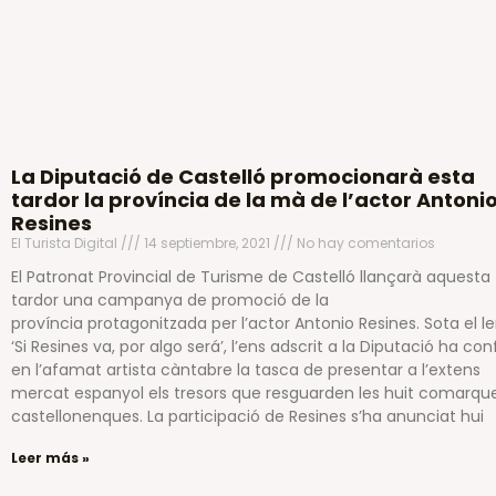
La Diputació de Castelló promocionarà esta
tardor la província de la mà de l’actor Antoni
Resines
El Turista Digital
14 septiembre, 2021
No hay comentarios
El Patronat Provincial de Turisme de Castelló llançarà aquesta
tardor una campanya de promoció de la
província protagonitzada per l’actor Antonio Resines. Sota el 
‘Si Resines va, por algo será’, l’ens adscrit a la Diputació ha con
en l’afamat artista càntabre la tasca de presentar a l’extens
mercat espanyol els tresors que resguarden les huit comarqu
castellonenques. La participació de Resines s’ha anunciat hui
Leer más »