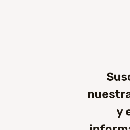
Sus
nuestra
y 
inform