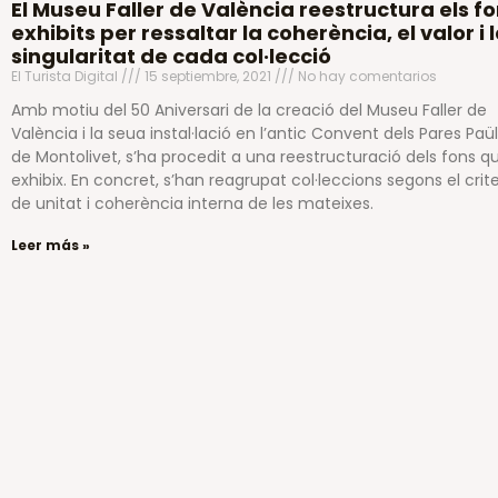
El Museu Faller de València reestructura els f
exhibits per ressaltar la coherència, el valor i 
singularitat de cada col·lecció
El Turista Digital
15 septiembre, 2021
No hay comentarios
Amb motiu del 50 Aniversari de la creació del Museu Faller de
València i la seua instal·lació en l’antic Convent dels Pares Paü
de Montolivet, s’ha procedit a una reestructuració dels fons q
exhibix. En concret, s’han reagrupat col·leccions segons el crite
de unitat i coherència interna de les mateixes.
Leer más »