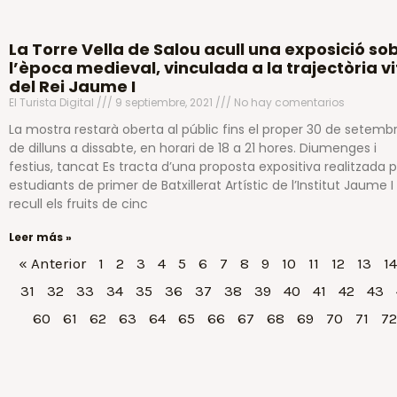
La Torre Vella de Salou acull una exposició so
l’època medieval, vinculada a la trajectòria vi
del Rei Jaume I
El Turista Digital
9 septiembre, 2021
No hay comentarios
La mostra restarà oberta al públic fins el proper 30 de setembr
de dilluns a dissabte, en horari de 18 a 21 hores. Diumenges i
festius, tancat Es tracta d’una proposta expositiva realitzada 
estudiants de primer de Batxillerat Artístic de l’Institut Jaume I 
recull els fruits de cinc
Leer más »
« Anterior
1
2
3
4
5
6
7
8
9
10
11
12
13
14
31
32
33
34
35
36
37
38
39
40
41
42
43
60
61
62
63
64
65
66
67
68
69
70
71
72