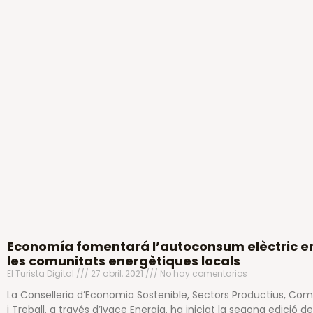
Economía fomentará l’autoconsum elèctric e
les comunitats energètiques locals
El Turista Digital
27 abril, 2021
No hay comentarios
La Conselleria d’Economia Sostenible, Sectors Productius, Co
i Treball, a través d’Ivace Energia, ha iniciat la segona edició de