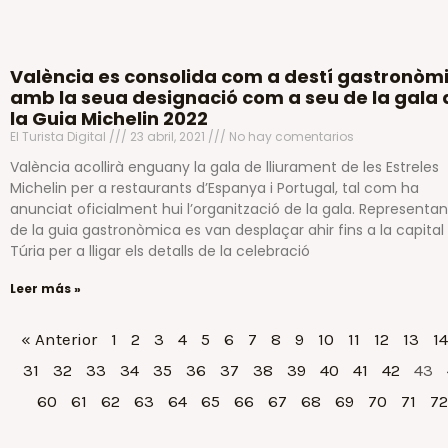
València es consolida com a destí gastronòm
amb la seua designació com a seu de la gala 
la Guia Michelin 2022
El Turista Digital
23 abril, 2021
No hay comentarios
València acollirà enguany la gala de lliurament de les Estreles
Michelin per a restaurants d’Espanya i Portugal, tal com ha
anunciat oficialment hui l’organització de la gala. Representan
de la guia gastronòmica es van desplaçar ahir fins a la capital
Túria per a lligar els detalls de la celebració
Leer más »
« Anterior
1
2
3
4
5
6
7
8
9
10
11
12
13
14
31
32
33
34
35
36
37
38
39
40
41
42
43
60
61
62
63
64
65
66
67
68
69
70
71
72