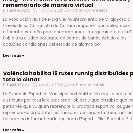
rememorarlo de manera virtual
El Turista Digital
4 mayo, 2020
No hay comentarios
La Asociación Huit de Maig y el Ayuntamiento de Villajoyosa a
través de su Concejalía de Cultura proponen una celebración
diferente este año para conmemorar el otorgamiento de la C
Pobla a la ciudad por parte de Bernat de Sarrià, debido a las
actuales condiciones del estado de alarma por
Leer más »
València habilita 16 rutes runnig distribuïdes 
tota la ciutat
El Turista Digital
4 mayo, 2020
No hay comentarios
La Fundació Esportiva Municipal ha habilitat 16 circuits per a có
distribuïts per tota la ciutat amb l’objectiu que dissabte que ve
persones que vulguen reprendre la pràctica esportiva “pugue
reprendre-la amb totes les mesures de seguretat recomanad
tal com ha informat hui la regidora d’Esports, Pilar Bernabé. Es
Leer más »