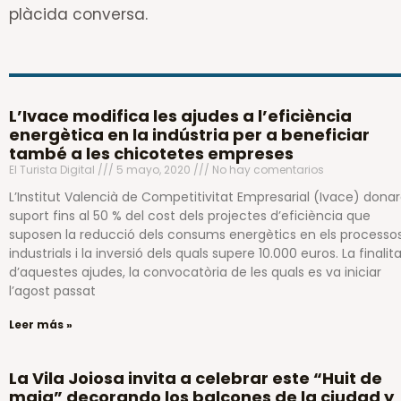
plàcida conversa.
L’Ivace modifica les ajudes a l’eficiència
energètica en la indústria per a beneficiar
també a les chicotetes empreses
El Turista Digital
5 mayo, 2020
No hay comentarios
L’Institut Valencià de Competitivitat Empresarial (Ivace) dona
suport fins al 50 % del cost dels projectes d’eficiència que
suposen la reducció dels consums energètics en els processo
industrials i la inversió dels quals supere 10.000 euros. La finalit
d’aquestes ajudes, la convocatòria de les quals es va iniciar
l’agost passat
Leer más »
La Vila Joiosa invita a celebrar este “Huit de
maig” decorando los balcones de la ciudad y