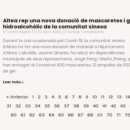
Altea rep una nova donació de mascaretes i g
hidroalcohòlic de la comunitat xinesa
El Turista Digital
22 abril, 2020
No hay comentarios
Davant la crisi ocasionada pel Covid-19, la comunitat xinesa
d’Altea ha fet una nova donació de material a l’Ajuntament
d’Altea. L’alcalde, Jaume Llinares, ha rebut en dependències
municipals als seus representants, Jorge Pang i Weifa Zhang, 
han entregat al Consistori 600 mascaretes, 12 ampolles de 50
de gel
Leer más »
« Anterior
1
2
3
4
5
6
7
8
9
10
11
12
13
14
31
32
33
34
35
36
37
38
39
40
41
42
43
60
61
62
63
64
65
66
67
68
69
70
71
72