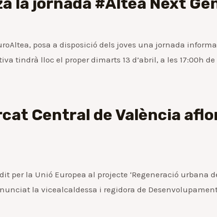
a la jornada #Altea Next Ge
EuroAltea, posa a disposició dels joves una jornada informa
a tindrà lloc el proper dimarts 13 d’abril, a les 17:00h de
rcat Central de València aflo
per la Unió Europea al projecte ‘Regeneració urbana de l’
 anunciat la vicealcaldessa i regidora de Desenvolupamen