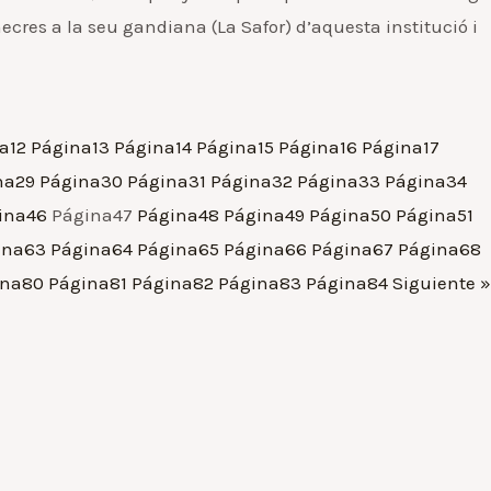
mecres a la seu gandiana (La Safor) d’aquesta institució i
a
12
Página
13
Página
14
Página
15
Página
16
Página
17
na
29
Página
30
Página
31
Página
32
Página
33
Página
34
ina
46
Página
47
Página
48
Página
49
Página
50
Página
51
ina
63
Página
64
Página
65
Página
66
Página
67
Página
68
ina
80
Página
81
Página
82
Página
83
Página
84
Siguiente »