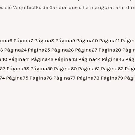
xposició ‘ArquitectEs de Gandia’ que s’ha inaugurat ahir di
gina
6
Página
7
Página
8
Página
9
Página
10
Página
11
Págin
23
Página
24
Página
25
Página
26
Página
27
Página
28
Pági
a
40
Página
41
Página
42
Página
43
Página
44
Página
45
Pág
57
Página
58
Página
59
Página
60
Página
61
Página
62
Pág
74
Página
75
Página
76
Página
77
Página
78
Página
79
Pág