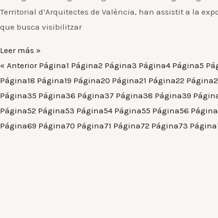
Territorial d’Arquitectes de València, han assistit a la e
que busca visibilitzar
Leer más »
« Anterior
Página
1
Página
2
Página
3
Página
4
Página
5
Pá
Página
18
Página
19
Página
20
Página
21
Página
22
Página
Página
35
Página
36
Página
37
Página
38
Página
39
Págin
Página
52
Página
53
Página
54
Página
55
Página
56
Página
Página
69
Página
70
Página
71
Página
72
Página
73
Página