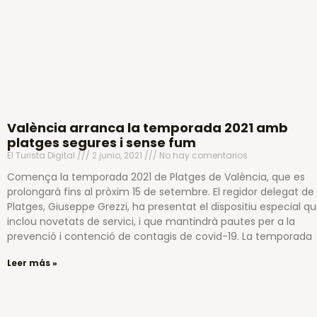
València arranca la temporada 2021 amb
platges segures i sense fum
El Turista Digital
2 junio, 2021
No hay comentarios
Comença la temporada 2021 de Platges de València, que es
prolongarà fins al pròxim 15 de setembre. El regidor delegat de
Platges, Giuseppe Grezzi, ha presentat el dispositiu especial q
inclou novetats de servici, i que mantindrà pautes per a la
prevenció i contenció de contagis de covid-19. La temporada
Leer más »