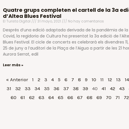
Quatre grups completen el cartell de la 3a edi
d’Altea Blues Festival
El Turista Digital
31 mayo, 2021
No hay comentarios
Després d’una edició adaptada derivada de la pandèmia de la
Covid, la regidoria de Cultura ha presentat la 3a edició de l’Alt
Blues Festival. El cicle de concerts es celebrarà els divendres 11, 
25 de juny a l’auditori de la Plaça de l’Aigua a partir de les 21 ho
Aurora Serrat, edil
Leer más »
« Anterior
1
2
3
4
5
6
7
8
9
10
11
12
13
14
31
32
33
34
35
36
37
38
39
40
41
42
43
60
61
62
63
64
65
66
67
68
69
70
71
72