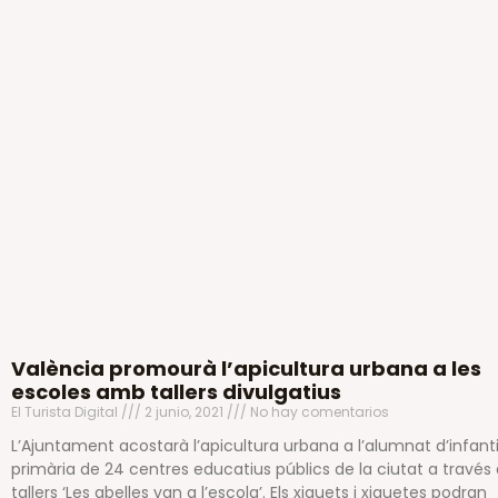
València promourà l’apicultura urbana a les
escoles amb tallers divulgatius
El Turista Digital
2 junio, 2021
No hay comentarios
L’Ajuntament acostarà l’apicultura urbana a l’alumnat d’infantil
primària de 24 centres educatius públics de la ciutat a través 
tallers ‘Les abelles van a l’escola’. Els xiquets i xiquetes podran