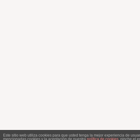
Este sitio web utiliza cookies para que usted tenga la mejor experiencia de usu
mencionadas cookies y la aceptación de nuestra
política de cookies
, pinche el 