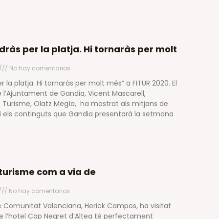
ràs per la platja. Hi tornaràs per molt
No hay comentarios
 la platja. Hi tornaràs per molt més” a FITUR 2020. El
 l’Ajuntament de Gandia, Vicent Mascarell,
Turisme, Olatz Megía, ha mostrat als mitjans de
 els continguts que Gandia presentarà la setmana
oturisme com a via de
No hay comentarios
e Comunitat Valenciana, Herick Campos, ha visitat
ue l’hotel Cap Negret d’Altea té perfectament