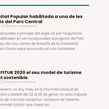
itat Popular habilitada a una de les
s del Parc Central
0
No hay comentarios
ssenyades a principis del segle XX per l’arquitecte
abilitades en ser incorporades al projecte del Parc
seu del nou centre de Russafa de la Universitat
ura d’este espai sociocultural a la ciutadania
FITUR 2020 el seu model de turisme
t sostenible
0
No hay comentarios
resent, un any més, en la Fira Internacional de
rarà a Madrid del 22 al 26 de gener. En esta trobada
nts de mercats receptius i emissors de turisme,
«model turístic que, basat en