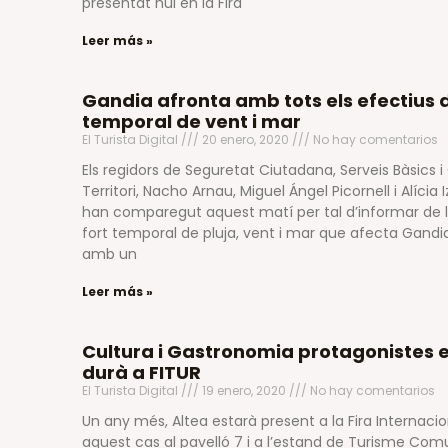
presentat hui en la Fira
Leer más »
Gandia afronta amb tots els efectius d
temporal de vent i mar
El Turista Digital
20 enero, 2020
No hay comentarios
Els regidors de Seguretat Ciutadana, Serveis Bàsics 
Territori, Nacho Arnau, Miguel Ángel Picornell i Alíci
han comparegut aquest matí per tal d’informar de 
fort temporal de pluja, vent i mar que afecta Gandia
amb un
Leer más »
Cultura i Gastronomia protagonistes e
durà a FITUR
El Turista Digital
19 enero, 2020
No hay comentarios
Un any més, Altea estarà present a la Fira Internaci
aquest cas al pavelló 7 i a l’estand de Turisme Com