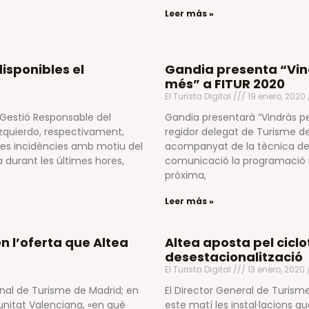
Leer más »
isponibles el
Gandia presenta “Vind
més” a FITUR 2020
El Turista Digital
19 enero, 2020
i Gestió Responsable del
Gandia presentarà “Vindràs per
a Izquierdo, respectivament,
regidor delegat de Turisme de
les incidències amb motiu del
acompanyat de la tècnica de 
 durant les últimes hores,
comunicació la programació i
pròxima,
Leer más »
n l’oferta que Altea
Altea aposta pel cicl
desestacionalització
El Turista Digital
13 enero, 2020
onal de Turisme de Madrid; en
El Director General de Turism
unitat Valenciana, «en què
este matí les instal·lacions q