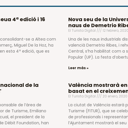
eua 4ª edició i 16
Nova seu de la Univers
naus de Demetrio Ribe
El Turista Digital
12 febrero, 202
n consolidant-se a Altea com
Una de les naus industrials di
Comerç, Miguel De la Hoz, ha
valencià Demetrio Ribes, i reh
en esta 4ª edició, que es
Central, s’ha habilitat com a 
Popular (UP). La festa d’obert
Leer más »
rnacional de la
València mostrarà en 
T
basat en el creixemen
El Turista Digital
20 enero, 202
ponsable de l’àrea de
La ciutat de València estarà p
dor de Turisme, Emiliano
Turisme (FITUR), que se celeb
cual, el president de la
de professionals i representa
 de Dèbit Foundation, han
l’Ajuntament mostrarà el seu 