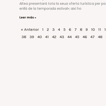
Altea presentarà tota la seua oferta turística per p
enllà de la temporada estival»; així ho
Leer más »
« Anterior
1
2
3
4
5
6
7
8
9
10
11
1
38
39
40
41
42
43
44
45
46
47
48