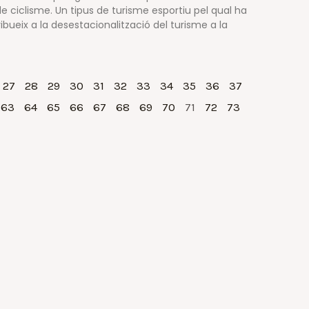
e ciclisme. Un tipus de turisme esportiu pel qual ha
ibueix a la desestacionalització del turisme a la
27
28
29
30
31
32
33
34
35
36
37
63
64
65
66
67
68
69
70
71
72
73