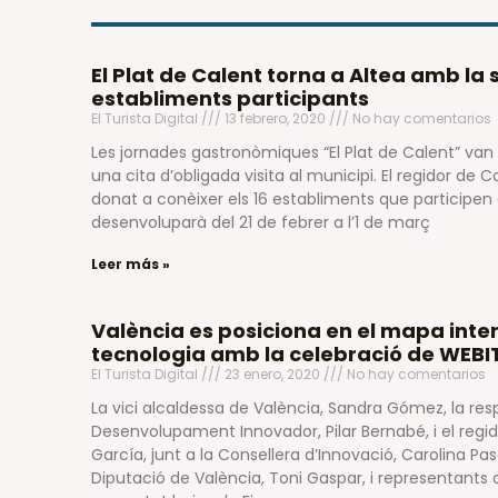
El Plat de Calent torna a Altea amb la s
establiments participants
El Turista Digital
13 febrero, 2020
No hay comentarios
Les jornades gastronòmiques “El Plat de Calent” va
una cita d’obligada visita al municipi. El regidor de 
donat a conèixer els 16 establiments que participen 
desenvoluparà del 21 de febrer a l’1 de març
Leer más »
València es posiciona en el mapa inte
tecnologia amb la celebració de WEBI
El Turista Digital
23 enero, 2020
No hay comentarios
La vici alcaldessa de València, Sandra Gómez, la res
Desenvolupament Innovador, Pilar Bernabé, i el regi
García, junt a la Consellera d’Innovació, Carolina Pas
Diputació de València, Toni Gaspar, i representants