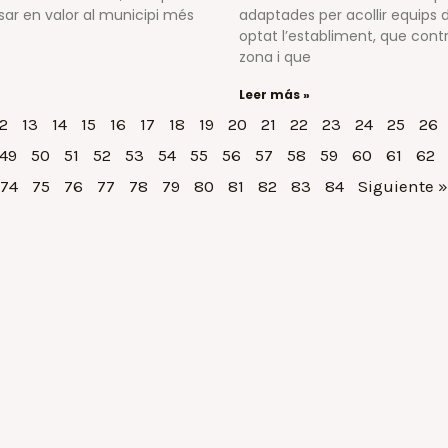
osar en valor al municipi més
adaptades per acollir equips d
optat l’establiment, que contr
zona i que
Leer más »
2
13
14
15
16
17
18
19
20
21
22
23
24
25
26
49
50
51
52
53
54
55
56
57
58
59
60
61
62
74
75
76
77
78
79
80
81
82
83
84
Siguiente »