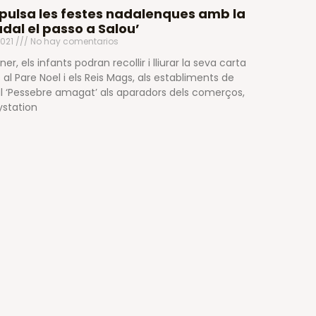
pulsa les festes nadalenques amb la
al el passo a Salou’
2021
No hay comentarios
r, els infants podran recollir i lliurar la seva carta
 al Pare Noel i els Reis Mags, als establiments de
l ‘Pessebre amagat’ als aparadors dels comerços,
ystation