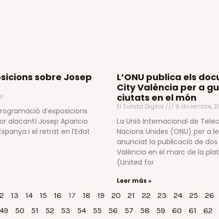
osicions sobre Josep
L’ONU publica els doc
City València per a gu
ciutats en el món
s
El Turista Digital
9 diciembre, 2
 programació d’exposicions
tor alacantí Josep Aparicio
La Unió Internacional de Tele
 Espanya i el retrat en l’Edat
Nacions Unides (ONU) per a le
anunciat la publicació de dos
València en el marc de la plat
(United for
Leer más »
2
13
14
15
16
17
18
19
20
21
22
23
24
25
26
49
50
51
52
53
54
55
56
57
58
59
60
61
62