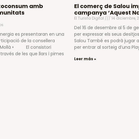
autoconsum amb
El comerç de Salou im
omunitats
campanya ‘Aquest Nad
El Turista Digital
14 diciembre, 
os
Del 16 de desembre al 5 de gene
nergia es presentaran en una
per expressar els seus desitjos
ticipació de la consellera
Salou També es podrà jugar a
a Mollà • El consistori
per entrar al sorteig d’una Pla
avés de les que llars i pimes
Leer más »