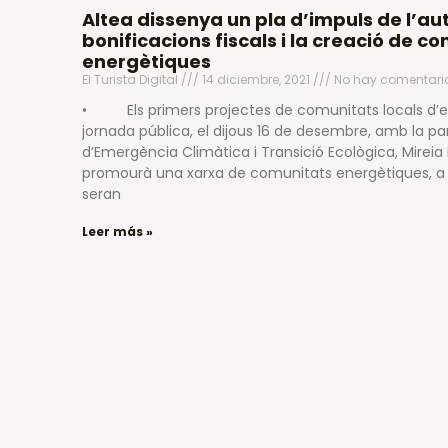
Altea dissenya un pla d’impuls de l’
bonificacions fiscals i la creació de c
energètiques
El Turista Digital
14 diciembre, 2021
No hay comentari
• Els primers projectes de comunitats locals d’e
jornada pública, el dijous 16 de desembre, amb la par
d’Emergència Climàtica i Transició Ecològica, Mirei
promourà una xarxa de comunitats energètiques, a tr
seran
Leer más »