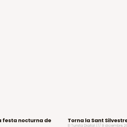
a festa nocturna de
Torna la Sant Silvestr
El Turista Digital
9 diciembre, 2