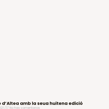
e d’Altea amb la seua huitena edició
021
No hay comentarios