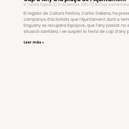
El Turista Digital
9 diciembre, 2021
No hay comentario
El regidor de Cultura Festiva, Carlos Galiana, ha pr
campanya d’activitats que l’Ajuntament durà a term
Enguany es recupera Expojove, que l’any passat no es
situació sanitària, i se suspén la festa de cap d’any p
Leer más »