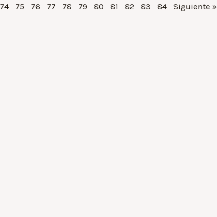
74
75
76
77
78
79
80
81
82
83
84
Siguiente »