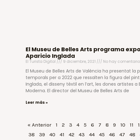
El Museu de Belles Arts programa exp
Aparicio Inglada
El Turista Digital
9 diciembre, 2021
No hay comentario
El Museu de Belles Arts de València ha presentat la
temporals per a 2022 que ressalten la figura del pin
Inglada, el disseny tèxtil en l’art, les dones artistes a
Moderna. El director del Museu de Belles Arts de
Leer más »
« Anterior
1
2
3
4
5
6
7
8
9
10
11
1
38
39
40
41
42
43
44
45
46
47
48