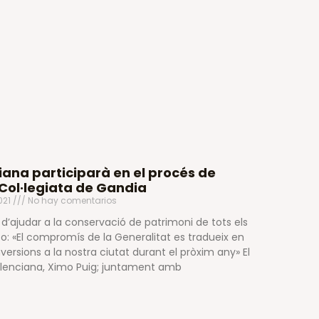
iana participarà en el procés de
 Col·legiata de Gandia
021
No hay comentarios
ó d’ajudar a la conservació de patrimoni de tots els
to: «El compromís de la Generalitat es tradueix en
versions a la nostra ciutat durant el pròxim any» El
Valenciana, Ximo Puig; juntament amb