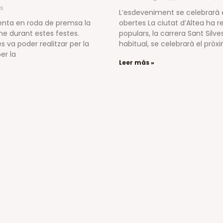
s
L’esdeveniment se celebrarà e
esenta en roda de premsa la
obertes La ciutat d’Altea ha
e durant estes festes.
populars, la carrera Sant Silv
 va poder realitzar per la
habitual, se celebrarà el prò
er la
Leer más »