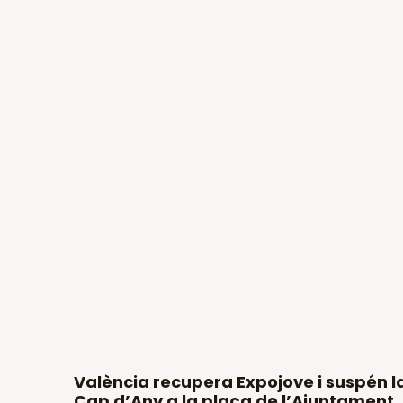
València recupera Expojove i suspén l
Cap d’Any a la plaça de l’Ajuntament