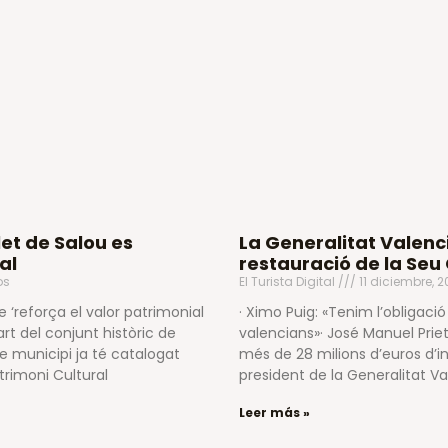
et de Salou es
La Generalitat Valenc
al
restauració de la Seu
os
El Turista Digital
11 diciembre, 2
 ‘reforça el valor patrimonial
· Ximo Puig: «Tenim l’obligaci
t del conjunt històric de
valencians»· José Manuel Prie
tre municipi ja té catalogat
més de 28 milions d’euros d’in
trimoni Cultural
president de la Generalitat 
Leer más »