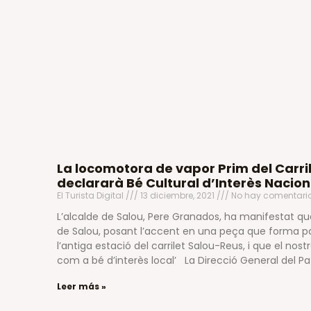
La locomotora de vapor Prim del Carril
declararà Bé Cultural d’Interès Nacion
El Turista Digital
13 diciembre, 2021
No hay comentari
L’alcalde de Salou, Pere Granados, ha manifestat que
de Salou, posant l’accent en una peça que forma par
l’antiga estació del carrilet Salou-Reus, i que el nos
com a bé d’interès local’ La Direcció General del Pa
Leer más »