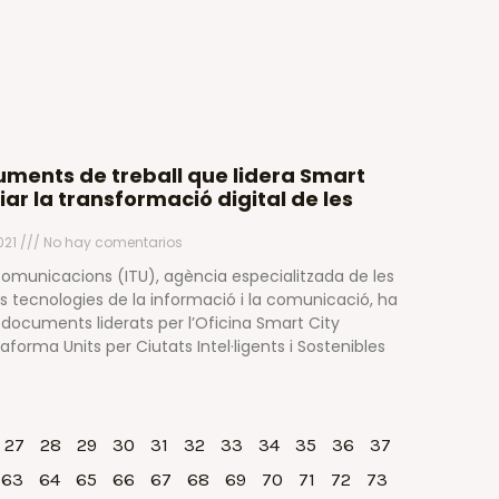
uments de treball que lidera Smart
iar la transformació digital de les
021
No hay comentarios
comunicacions (ITU), agència especialitzada de les
s tecnologies de la informació i la comunicació, ha
 documents liderats per l’Oficina Smart City
aforma Units per Ciutats Intel·ligents i Sostenibles
27
28
29
30
31
32
33
34
35
36
37
63
64
65
66
67
68
69
70
71
72
73