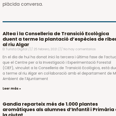
plàcida conversa.
Altea i la Conselleria de Transició Ecològica
duent a terme la plantació d’espècies de ribe
al riu Algar
El Turista Digital
25 febrero, 2021
No hay comentarios
En el dia de hui ha donat inici la tercera i última fase de l’actu
que el Centre per a la Investigació i Experimentació Forestal
(CIEF), vinculat a la Conselleria de Transició Ecològica, està d
a terme al riu Algar en col·laboració amb el departament de M
Ambient de l’Ajuntament
Leer más »
Gandia reparteix més de 1.000 plantes
aromàtiques als alumnes d’Infantil i Primària
la ciutat