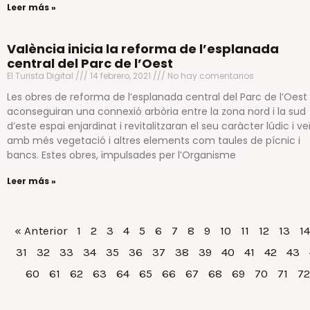
Leer más »
València inicia la reforma de l’esplanada
central del Parc de l’Oest
El Turista Digital
14 febrero, 2021
No hay comentarios
Les obres de reforma de l’esplanada central del Parc de l’Oest
aconseguiran una connexió arbòria entre la zona nord i la sud
d’este espai enjardinat i revitalitzaran el seu caràcter lúdic i ve
amb més vegetació i altres elements com taules de pícnic i
bancs. Estes obres, impulsades per l’Organisme
Leer más »
« Anterior
1
2
3
4
5
6
7
8
9
10
11
12
13
14
31
32
33
34
35
36
37
38
39
40
41
42
43
60
61
62
63
64
65
66
67
68
69
70
71
72