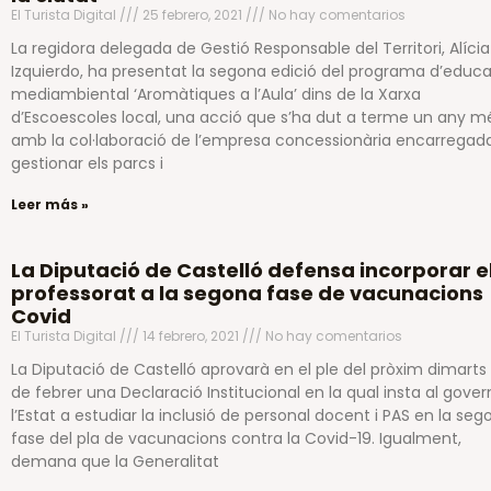
El Turista Digital
25 febrero, 2021
No hay comentarios
La regidora delegada de Gestió Responsable del Territori, Alícia
Izquierdo, ha presentat la segona edició del programa d’educ
mediambiental ‘Aromàtiques a l’Aula’ dins de la Xarxa
d’Escoescoles local, una acció que s’ha dut a terme un any m
amb la col·laboració de l’empresa concessionària encarregad
gestionar els parcs i
Leer más »
La Diputació de Castelló defensa incorporar e
professorat a la segona fase de vacunacions
Covid
El Turista Digital
14 febrero, 2021
No hay comentarios
La Diputació de Castelló aprovarà en el ple del pròxim dimarts 
de febrer una Declaració Institucional en la qual insta al gover
l’Estat a estudiar la inclusió de personal docent i PAS en la seg
fase del pla de vacunacions contra la Covid-19. Igualment,
demana que la Generalitat