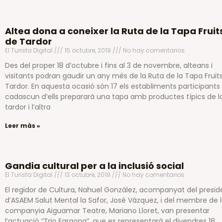
Altea dona a coneixer la Ruta de la Tapa Fruit
de Tardor
El Turista Digital
15 octubre, 2019
No hay comentarios
Des del proper 18 d’octubre i fins al 3 de novembre, alteans i
visitants podran gaudir un any més de la Ruta de la Tapa Fruit
Tardor. En aquesta ocasió són 17 els establiments participants 
cadascun d’ells prepararà una tapa amb productes típics de l
tardor i l’altra
Leer más »
Gandia cultural per a la inclusió social
El Turista Digital
13 octubre, 2019
No hay comentarios
El regidor de Cultura, Nahuel González, acompanyat del presid
d’ASAEM Salut Mental la Safor, José Vázquez, i del membre de 
companyia Aiguamar Teatre, Mariano Lloret, van presentar
l’actuació “Trio Faraona”, que es representarà el divendres 18