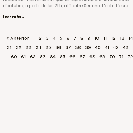
d’octubre, a partir de les 21 h, al Teatre Serrano. L’acte té una
Leer más »
« Anterior
1
2
3
4
5
6
7
8
9
10
11
12
13
14
31
32
33
34
35
36
37
38
39
40
41
42
43
60
61
62
63
64
65
66
67
68
69
70
71
72