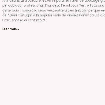
Ahir dilluns, 21 d’octubre, es va impartir el Taller de doblatge gr
pel doblador professional, Francesc Fenollosa i Ten. A tota una
generació li sonarà la seua veu, entre altres treballs, perquè er
del “Geni Tortuga” a la popular sèrie de dibuixos animats Bola 
Drac, emesa durant molts
Leer más »