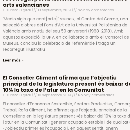
arts valencianes
El Turista Digital
13 septiembre, 2019
No hay comentarios
‘Medio siglo que cont[arte]’ reuneix, al Centre del Carme, una
selecció d’obres del Fons d’Art de la Universitat Politècnica de
València amb motiu del seu 50 aniversari (1968-2018). Amb
aquesta exposició, la UPV, en col·laboració amb el Consorci de
Museus, conclou la celebració de l’efemèride i traça un
recorregut il·lustratiu
Leer más »
El Conseller Climent afirma que l’objectiu
principal de la legislatura present és baixar d
10% la taxa de l’atur en la Comunitat
El Turista Digital
10 septiembre, 2019
No hay comentarios
El conseller d’Economia Sostenible, Sectors Productius, Comerç
Treball, Rafa Climent, ha afirmat que l’objectiu principal de la
Conselleria en la legislatura present «és baixar del 10% la taxa 
l’atur en la Comunitat i generar ocupació estable i de qualitat»
«L’objectiu primer és l’ocupació i, en aquest sentit, anem