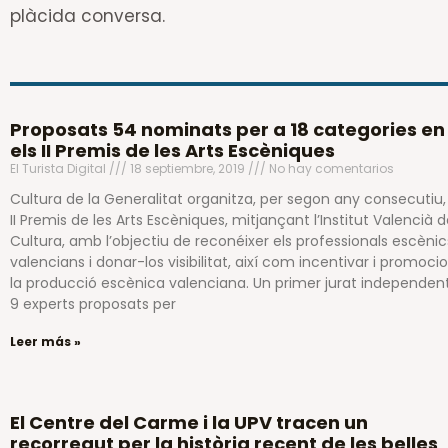
plàcida conversa.
Proposats 54 nominats per a 18 categories en
els II Premis de les Arts Escèniques
El Turista Digital
18 septiembre, 2019
No hay comentarios
Cultura de la Generalitat organitza, per segon any consecutiu,
II Premis de les Arts Escèniques, mitjançant l’Institut Valencià 
Cultura, amb l’objectiu de reconéixer els professionals escènic
valencians i donar-los visibilitat, així com incentivar i promoci
la producció escènica valenciana. Un primer jurat independen
9 experts proposats per
Leer más »
El Centre del Carme i la UPV tracen un
recorregut per la història recent de les belles