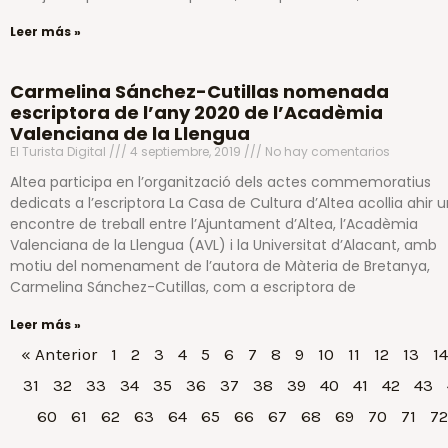
Leer más »
Carmelina Sánchez-Cutillas nomenada
escriptora de l’any 2020 de l’Acadèmia
Valenciana de la Llengua
El Turista Digital
4 septiembre, 2019
No hay comentarios
Altea participa en l’organització dels actes commemoratius
dedicats a l’escriptora La Casa de Cultura d’Altea acollia ahir 
encontre de treball entre l’Ajuntament d’Altea, l’Acadèmia
Valenciana de la Llengua (AVL) i la Universitat d’Alacant, amb
motiu del nomenament de l’autora de Màteria de Bretanya,
Carmelina Sánchez-Cutillas, com a escriptora de
Leer más »
« Anterior
1
2
3
4
5
6
7
8
9
10
11
12
13
14
31
32
33
34
35
36
37
38
39
40
41
42
43
60
61
62
63
64
65
66
67
68
69
70
71
72