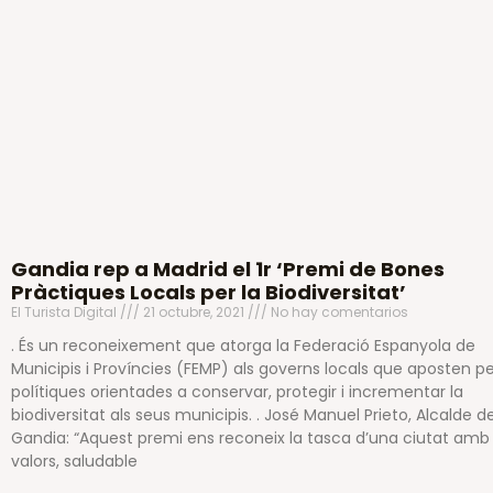
Gandia rep a Madrid el 1r ‘Premi de Bones
Pràctiques Locals per la Biodiversitat’
El Turista Digital
21 octubre, 2021
No hay comentarios
. És un reconeixement que atorga la Federació Espanyola de
Municipis i Províncies (FEMP) als governs locals que aposten p
polítiques orientades a conservar, protegir i incrementar la
biodiversitat als seus municipis. . José Manuel Prieto, Alcalde d
Gandia: “Aquest premi ens reconeix la tasca d’una ciutat amb
valors, saludable